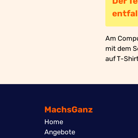
Der T
entfal
Am Compute
mit dem Sc
auf T-Shir
MachsGanz
Home
Angebote